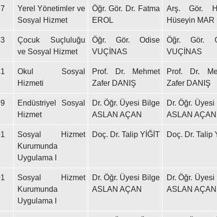
7
Yerel Yönetimler ve
Öğr. Gör. Dr. Fatma
Arş. Gör. H
Sosyal Hizmet
EROL
Hüseyin MAR
3
Çocuk Suçluluğu
Öğr. Gör. Odise
Öğr. Gör. O
ve Sosyal Hizmet
VUÇİNAS
VUÇİNAS
1
Okul Sosyal
Prof. Dr. Mehmet
Prof. Dr. M
Hizmeti
Zafer DANIŞ
Zafer DANIŞ
9
Endüstriyel Sosyal
Dr. Öğr. Üyesi Bilge
Dr. Öğr. Üyesi
Hizmet
ASLAN AÇAN
ASLAN AÇAN
1
Sosyal Hizmet
Doç. Dr. Talip YİĞİT
Doç. Dr. Talip
Kurumunda
Uygulama I
1
Sosyal Hizmet
Dr. Öğr. Üyesi Bilge
Dr. Öğr. Üyesi
Kurumunda
ASLAN AÇAN
ASLAN AÇAN
Uygulama I