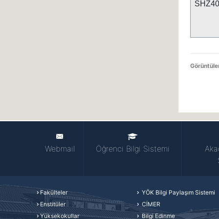
SHZ40
Görüntül
Webmail
Öğrenci Bilgi Sistemi
Aka
Fakülteler
YÖK Bilgi Paylaşım Sistemi
Enstitüler
CİMER
Yüksekokullar
Bilgi Edinme