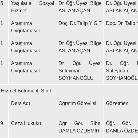
5
Yaşlılarla Sosyal
Dr. Öğr. Üyesi Bilge
Dr. Öğr. Üyesi
Hizmet
ASLAN AÇAN
ASLAN AÇAN
1
Araştırma
Doç. Dr. Talip YİĞİT
Doç. Dr. Talip
Uygulaması I
1
Araştırma
Dr. Öğr. Üyesi Bilge
Dr. Öğr. Üyesi
Uygulaması I
ASLAN AÇAN
ASLAN AÇAN
1
Araştırma
Dr. Öğr. Üyesi
Dr. Öğr. Ü
Uygulaması I
Süleyman
Süleyman
SOYHANOĞLU
SOYHANOĞL
 Hizmet Bölümü 4. Sınıf
Ders Adı
Öğretim Görevlisi
Gözetmen
9
Ceza Hukuku
Öğr. Gör. Sibel
Öğr. Gör. S
DAMLA ÖZDEMİR
DAMLA ÖZDE