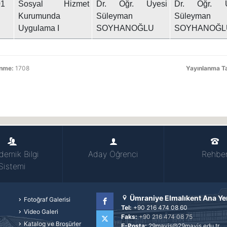
1
Sosyal Hizmet
Dr. Öğr. Üyesi
Dr. Öğr. Ü
Kurumunda
Süleyman
Süleyman
Uygulama I
SOYHANOĞLU
SOYHANOĞL
enme:
1708
Yayınlanma Ta
demik Bilgi
Aday Öğrenci
Rehbe
Sistemi
Ümraniye Elmalıkent Ana Ye
Fotoğraf Galerisi
Tel:
+90 216 474 08 60
Video Galeri
Faks:
+90 216 474 08 75
Facebook
Katalog ve Broşürler
E-Posta:
29mayis@29mayis.edu.tr