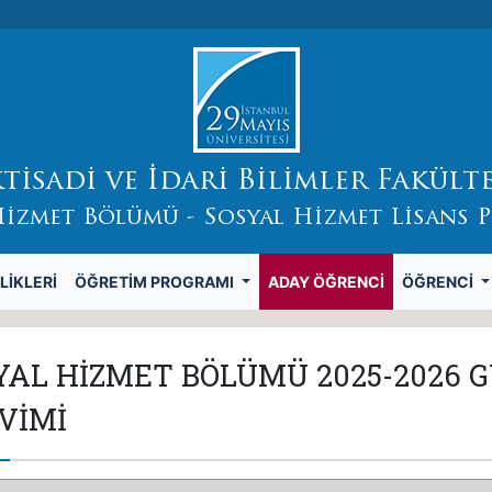
ktisadi ve İdari Bilimler Fakülte
Hizmet Bölümü - Sosyal Hizmet Lisans 
LIKLERI
ÖĞRETIM PROGRAMI
ADAY ÖĞRENCI
ÖĞRENCI
YAL HİZMET BÖLÜMÜ 2025-2026 
VİMİ