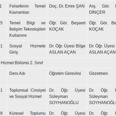
1
Felsefenin Temel
Doç. Dr. Emre ŞAN
Arş. Gör. M
Kavramları
DİNÇER
5
Temel Bilgi ve
Öğr. Gör. Beşaret
Öğr. Gör. Be
İletişim Teknolojileri
KOÇAK
KOÇAK
Kullanımı
1
Sosyal Hizmete
Dr. Öğr. Üyesi Bilge
Dr. Öğr. Üyesi
Giriş
ASLAN AÇAN
ASLAN AÇAN
 Hizmet Bölümü 2. Sınıf
Ders Adı
Öğretim Görevlisi
Gözetmen
1
Toplumsal Cinsiyet
Dr. Öğr. Üyesi
Dr. Öğr. Ü
ve Sosyal Hizmet
Süleyman
Süleyman
SOYHANOĞLU
SOYHANOĞL
9
Küresel Toplumu
Dr. Öğr. Üyesi
Dr. Öğr. Ü