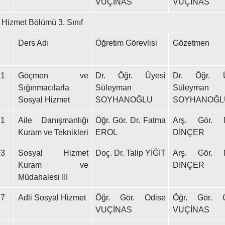
VUÇİNAS
VUÇİNAS
 Hizmet Bölümü 3. Sınıf
Ders Adı
Öğretim Görevlisi
Gözetmen
1
Göçmen ve
Dr. Öğr. Üyesi
Dr. Öğr. Ü
Sığınmacılarla
Süleyman
Süleyman
Sosyal Hizmet
SOYHANOĞLU
SOYHANOĞL
1
Aile Danışmanlığı
Öğr. Gör. Dr. Fatma
Arş. Gör. M
Kuram ve Teknikleri
EROL
DİNÇER
3
Sosyal Hizmet
Doç. Dr. Talip YİĞİT
Arş. Gör. M
Kuram ve
DİNÇER
Müdahalesi III
7
Adli Sosyal Hizmet
Öğr. Gör. Odise
Öğr. Gör. O
VUÇİNAS
VUÇİNAS