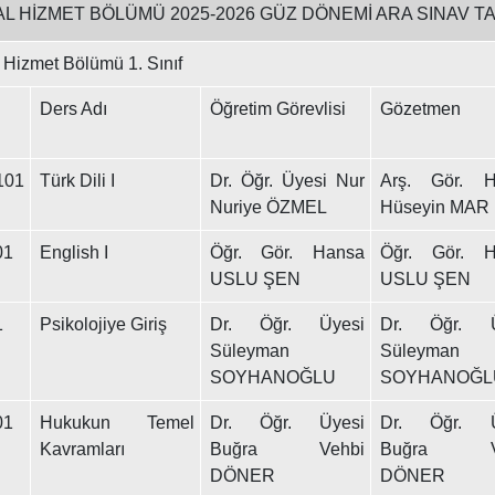
L HİZMET BÖLÜMÜ 2025-2026 GÜZ DÖNEMİ ARA SINAV TA
 Hizmet Bölümü 1. Sınıf
Ders Adı
Öğretim Görevlisi
Gözetmen
101
Türk Dili I
Dr. Öğr. Üyesi Nur
Arş. Gör. H
Nuriye ÖZMEL
Hüseyin MAR
01
English I
Öğr. Gör. Hansa
Öğr. Gör. H
USLU ŞEN
USLU ŞEN
1
Psikolojiye Giriş
Dr. Öğr. Üyesi
Dr. Öğr. Ü
Süleyman
Süleyman
SOYHANOĞLU
SOYHANOĞL
01
Hukukun Temel
Dr. Öğr. Üyesi
Dr. Öğr. Ü
Kavramları
Buğra Vehbi
Buğra Ve
DÖNER
DÖNER