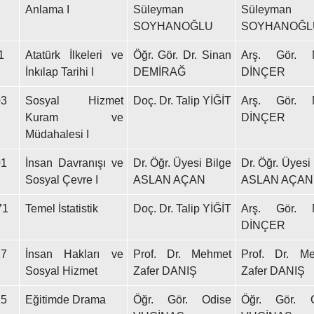
Anlama I
Süleyman
Süleyman
SOYHANOĞLU
SOYHANOĞL
1
Atatürk İlkeleri ve
Öğr. Gör. Dr. Sinan
Arş. Gör. M
İnkılap Tarihi I
DEMİRAĞ
DİNÇER
3
Sosyal Hizmet
Doç. Dr. Talip YİĞİT
Arş. Gör. M
Kuram ve
DİNÇER
Müdahalesi I
1
İnsan Davranışı ve
Dr. Öğr. Üyesi Bilge
Dr. Öğr. Üyesi
Sosyal Çevre I
ASLAN AÇAN
ASLAN AÇAN
71
Temel İstatistik
Doç. Dr. Talip YİĞİT
Arş. Gör. M
DİNÇER
7
İnsan Hakları ve
Prof. Dr. Mehmet
Prof. Dr. M
Sosyal Hizmet
Zafer DANIŞ
Zafer DANIŞ
5
Eğitimde Drama
Öğr. Gör. Odise
Öğr. Gör. O