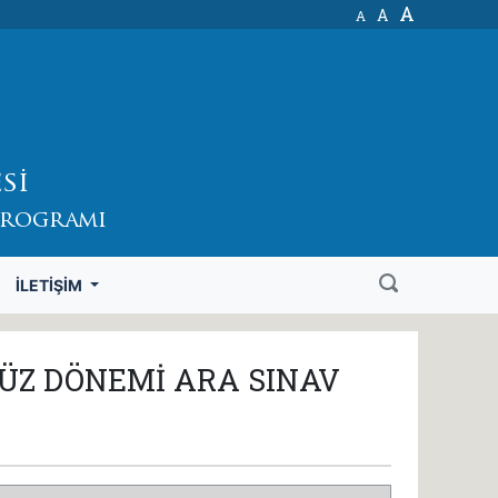
A
A
A
si
Programı
İLETIŞIM
GÜZ DÖNEMİ ARA SINAV