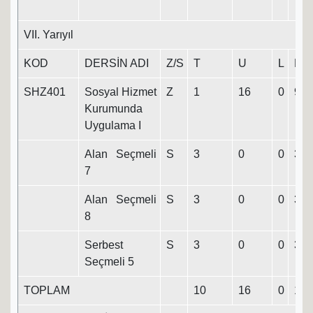
VII. Yarıyıl
KOD
DERSİN ADI
Z/S
T
U
L
K
SHZ401
Sosyal Hizmet
Z
1
16
0
9
Kurumunda
Uygulama I
Alan Seçmeli
S
3
0
0
3
7
Alan Seçmeli
S
3
0
0
3
8
Serbest
S
3
0
0
3
Seçmeli 5
TOPLAM
10
16
0
18