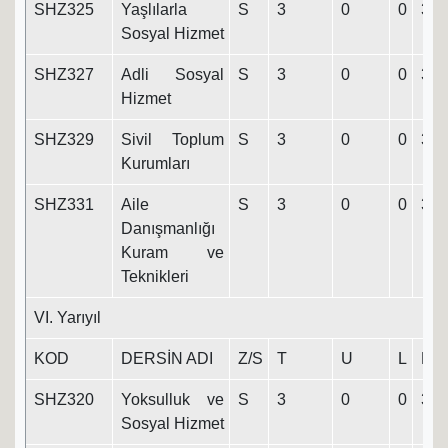
SHZ325
Yaşlılarla
S
3
0
0
3
Sosyal Hizmet
SHZ327
Adli Sosyal
S
3
0
0
3
Hizmet
SHZ329
Sivil Toplum
S
3
0
0
3
Kurumları
SHZ331
Aile
S
3
0
0
3
Danışmanlığı
Kuram ve
Teknikleri
VI. Yarıyıl
KOD
DERSİN ADI
Z/S
T
U
L
K
SHZ320
Yoksulluk ve
S
3
0
0
3
Sosyal Hizmet