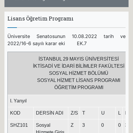
Lisans Öğretim Programı
Üniversite Senatosunun 10.08.2022 tarih ve
2022/16-6 sayılı karar eki EK.7
İSTANBUL 29 MAYIS ÜNİVERSİTESİ
İKTİSADİ VE İDARİ BİLİMLER FAKÜLTESİ
SOSYAL HİZMET BÖLÜMÜ
SOSYAL HİZMET LİSANS PROGRAMI
ÖĞRETİM PROGRAMI
I. Yarıyıl
KOD
DERSİN ADI
Z/S
T
U
L
K
SHZ101
Sosyal
Z
3
0
0
3
Hizmete Giriş