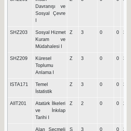
Davranışı ve
Sosyal Çevre
I
SHZ203
Sosyal Hizmet
Z
3
0
0
3
Kuram ve
Müdahalesi I
SHZ209
Küresel
Z
3
0
0
3
Toplumu
Anlama I
ISTA171
Temel
Z
3
0
0
3
İstatistik
AIIT201
Atatürk İlkeleri
Z
2
0
0
2
ve İnkılap
Tarihi I
Alan Seçmeli
S
3
0
0
3