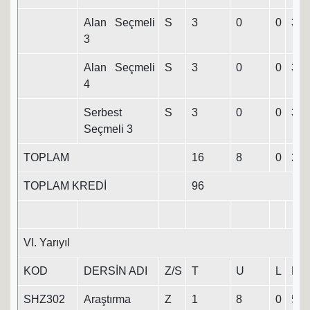
Alan Seçmeli
S
3
0
0
3
3
Alan Seçmeli
S
3
0
0
3
4
Serbest
S
3
0
0
3
Seçmeli 3
TOPLAM
16
8
0
20
TOPLAM KREDİ
96
VI. Yarıyıl
KOD
DERSİN ADI
Z/S
T
U
L
K
SHZ302
Araştırma
Z
1
8
0
5