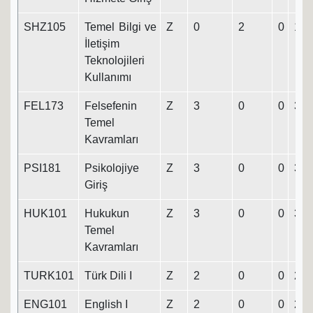
SHZ105
Temel Bilgi ve
Z
0
2
0
1
İletişim
Teknolojileri
Kullanımı
FEL173
Felsefenin
Z
3
0
0
3
Temel
Kavramları
PSI181
Psikolojiye
Z
3
0
0
3
Giriş
HUK101
Hukukun
Z
3
0
0
3
Temel
Kavramları
TURK101
Türk Dili I
Z
2
0
0
2
ENG101
English I
Z
2
0
0
2