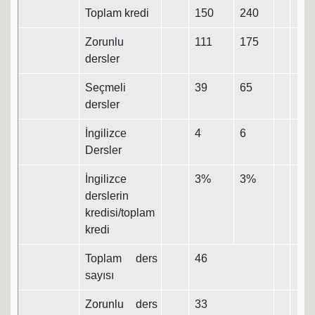
Toplam kredi
150
240
Zorunlu
111
175
dersler
Seçmeli
39
65
dersler
İngilizce
4
6
Dersler
İngilizce
3%
3%
derslerin
kredisi/toplam
kredi
Toplam ders
46
sayısı
Zorunlu ders
33