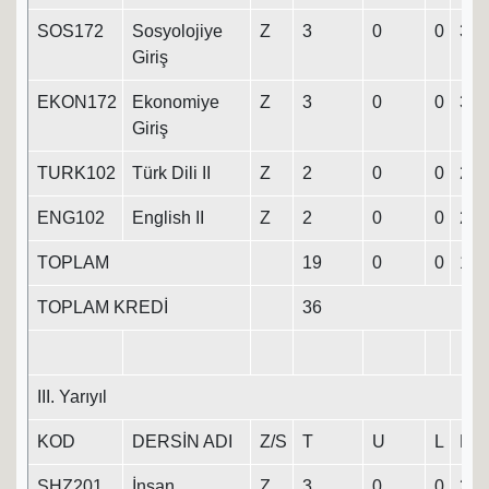
SOS172
Sosyolojiye
Z
3
0
0
3
Giriş
EKON172
Ekonomiye
Z
3
0
0
3
Giriş
TURK102
Türk Dili II
Z
2
0
0
2
ENG102
English II
Z
2
0
0
2
TOPLAM
19
0
0
19
TOPLAM KREDİ
36
III. Yarıyıl
KOD
DERSİN ADI
Z/S
T
U
L
K
SHZ201
İnsan
Z
3
0
0
3