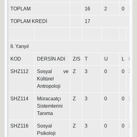
TOPLAM
16
2
0
17
TOPLAM KREDİ
17
II. Yarıyıl
KOD
DERSİN ADI
Z/S
T
U
L
K
SHZ112
Sosyal ve
Z
3
0
0
3
Kültürel
Antropoloji
SHZ114
Müracaatçı
Z
3
0
0
3
Sistemlerini
Tanıma
SHZ116
Sosyal
Z
3
0
0
3
Psikoloji