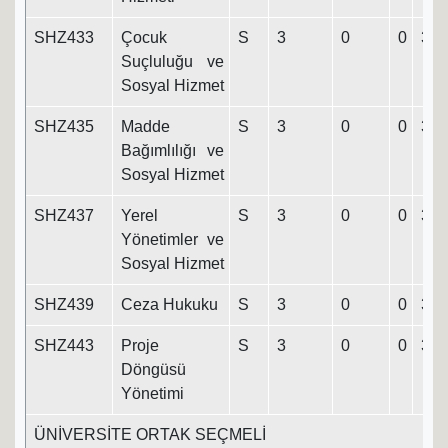
SHZ433
Çocuk
S
3
0
0
3
Suçluluğu ve
Sosyal Hizmet
SHZ435
Madde
S
3
0
0
3
Bağımlılığı ve
Sosyal Hizmet
SHZ437
Yerel
S
3
0
0
3
Yönetimler ve
Sosyal Hizmet
SHZ439
Ceza Hukuku
S
3
0
0
3
SHZ443
Proje
S
3
0
0
3
Döngüsü
Yönetimi
ÜNİVERSİTE ORTAK SEÇMELİ