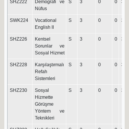
SHZ222
Demografi ve
S
3
0
0
3
Nüfus
SWK224
Vocational
S
3
0
0
3
English II
SHZ226
Kentsel
S
3
0
0
3
Sorunlar ve
Sosyal Hizmet
SHZ228
Karşılaştırmalı
S
3
0
0
3
Refah
Sistemleri
SHZ230
Sosyal
S
3
0
0
3
Hizmette
Görüşme
Yöntem ve
Teknikleri