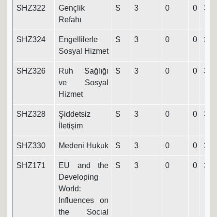
SHZ322
Gençlik
S
3
0
0
3
Refahı
SHZ324
Engellilerle
S
3
0
0
3
Sosyal Hizmet
SHZ326
Ruh Sağlığı
S
3
0
0
3
ve Sosyal
Hizmet
SHZ328
Şiddetsiz
S
3
0
0
3
İletişim
SHZ330
Medeni Hukuk
S
3
0
0
3
SHZ171
EU and the
S
3
0
0
3
Developing
World:
Influences on
the Social