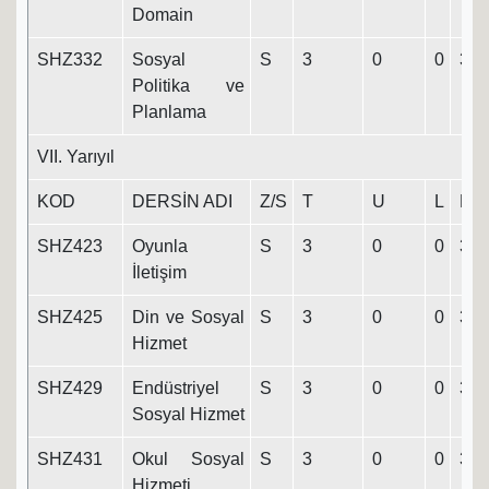
Domain
SHZ332
Sosyal
S
3
0
0
3
Politika ve
Planlama
VII. Yarıyıl
KOD
DERSİN ADI
Z/S
T
U
L
K
SHZ423
Oyunla
S
3
0
0
3
İletişim
SHZ425
Din ve Sosyal
S
3
0
0
3
Hizmet
SHZ429
Endüstriyel
S
3
0
0
3
Sosyal Hizmet
SHZ431
Okul Sosyal
S
3
0
0
3
Hizmeti