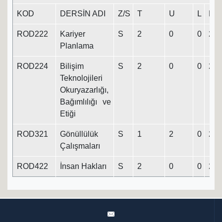
KOD
DERSİN ADI
Z/S
T
U
L
K
ROD222
Kariyer
S
2
0
0
2
Planlama
ROD224
Bilişim
S
2
0
0
2
Teknolojileri
Okuryazarlığı,
Bağımlılığı ve
Etiği
ROD321
Gönüllülük
S
1
2
0
2
Çalışmaları
ROD422
İnsan Hakları
S
2
0
0
2