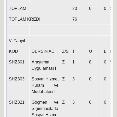
TOPLAM
20
0
0
20
TOPLAM KREDİ
76
V. Yarıyıl
KOD
DERSİN ADI
Z/S
T
U
L
K
SHZ301
Araştırma
Z
1
8
0
5
Uygulaması I
SHZ303
Sosyal Hizmet
Z
3
0
0
3
Kuram ve
Müdahalesi III
SHZ321
Göçmen ve
Z
3
0
0
3
Sığınmacılarla
Sosyal Hizmet