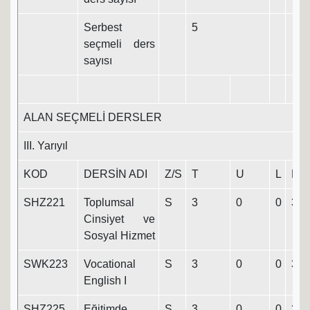
Serbest
5
seçmeli ders
sayısı
ALAN SEÇMELİ DERSLER
III. Yarıyıl
KOD
DERSİN ADI
Z/S
T
U
L
K
SHZ221
Toplumsal
S
3
0
0
3
Cinsiyet ve
Sosyal Hizmet
SWK223
Vocational
S
3
0
0
3
English I
SHZ225
Eğitimde
S
3
0
0
3