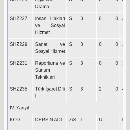
Drama
SHZ227
İnsan Hakları
S
3
0
0
3
ve Sosyal
Hizmet
SHZ229
Sanat ve
S
3
0
0
3
Sosyal Hizmet
SHZ231
Raporlama ve
S
3
0
0
3
Sunum
Teknikleri
SHZ235
Türk İşaret Dili
S
3
2
0
4
I
IV. Yarıyıl
KOD
DERSİN ADI
Z/S
T
U
L
K