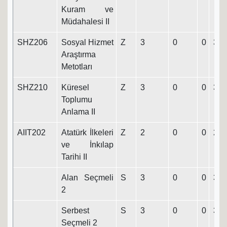
Kuram ve
Müdahalesi II
SHZ206
Sosyal Hizmet
Z
3
0
0
3
Araştırma
Metotları
SHZ210
Küresel
Z
3
0
0
3
Toplumu
Anlama II
AIIT202
Atatürk İlkeleri
Z
2
0
0
2
ve İnkılap
Tarihi II
Alan Seçmeli
S
3
0
0
3
2
Serbest
S
3
0
0
3
Seçmeli 2