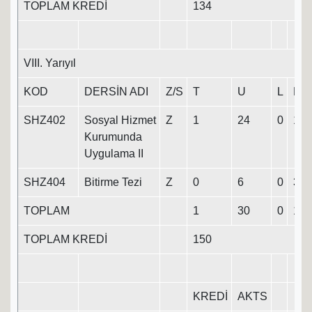
TOPLAM KREDİ
134
VIII. Yarıyıl
KOD
DERSİN ADI
Z/S
T
U
L
K
SHZ402
Sosyal Hizmet
Z
1
24
0
13
Kurumunda
Uygulama II
SHZ404
Bitirme Tezi
Z
0
6
0
3
TOPLAM
1
30
0
16
TOPLAM KREDİ
150
KREDİ
AKTS