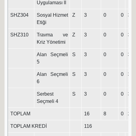
Uygulaması II
SHZ304
Sosyal Hizmet
Z
3
0
0
3
Etiği
SHZ310
Travma ve
Z
3
0
0
3
Kriz Yönetimi
Alan Seçmeli
S
3
0
0
3
5
Alan Seçmeli
S
3
0
0
3
6
Serbest
S
3
0
0
3
Seçmeli 4
TOPLAM
16
8
0
20
TOPLAM KREDİ
116