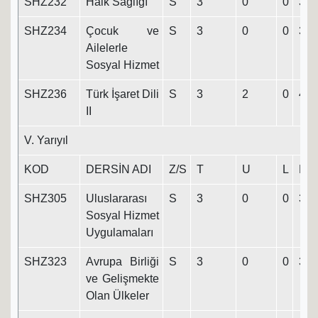
SHZ232
Halk Sağlığı
S
3
0
0
3
SHZ234
Çocuk ve
S
3
0
0
3
Ailelerle
Sosyal Hizmet
SHZ236
Türk İşaret Dili
S
3
2
0
4
II
V. Yarıyıl
KOD
DERSİN ADI
Z/S
T
U
L
K
SHZ305
Uluslararası
S
3
0
0
3
Sosyal Hizmet
Uygulamaları
SHZ323
Avrupa Birliği
S
3
0
0
3
ve Gelişmekte
Olan Ülkeler