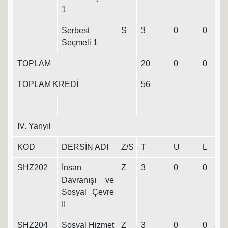
1
Serbest
S
3
0
0
3
Seçmeli 1
TOPLAM
20
0
0
20
TOPLAM KREDİ
56
IV. Yarıyıl
KOD
DERSİN ADI
Z/S
T
U
L
K
SHZ202
İnsan
Z
3
0
0
3
Davranışı ve
Sosyal Çevre
II
SHZ204
Sosyal Hizmet
Z
3
0
0
3